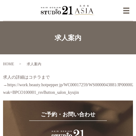
メ
求人案内
HOME
求人案内
求人の詳細はコチラまで
→https://work.beauty.hotpepper.jp/WC00017259/WS0000043881/JP0000029
wak=BPCO100001_rsvButton_salon_kyujin
ご予約・お問い合わせ